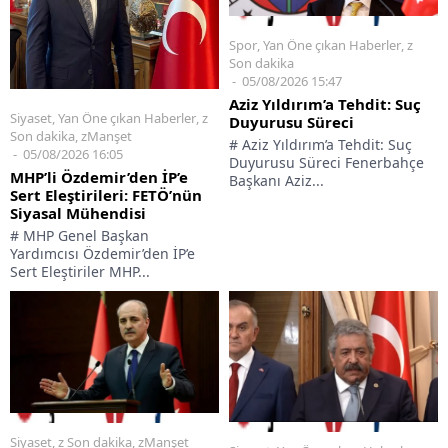
Spor
,
Yan Öne çıkan Haberler
,
z
Son dakika
05/08/2026 15:47
Aziz Yıldırım’a Tehdit: Suç
Siyaset
,
Yan Öne çıkan Haberler
,
z
Duyurusu Süreci
Son dakika
,
zManşet
# Aziz Yıldırım’a Tehdit: Suç
05/08/2026 16:05
Duyurusu Süreci Fenerbahçe
MHP’li Özdemir’den İP’e
Başkanı Aziz...
Sert Eleştirileri: FETÖ’nün
Siyasal Mühendisi
# MHP Genel Başkan
Yardımcısı Özdemir’den İP’e
Sert Eleştiriler MHP...
Siyaset
,
z Son dakika
,
zManşet