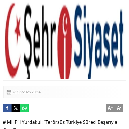
28/06/2026 20:54
A
+
A
-
# MHP’li Yurdakul: “Terörsüz Türkiye Süreci Başarıyla