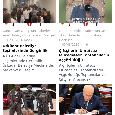
Güncel
,
Yan Öne çıkan Haberler
,
Ekonomi
,
Video Haber
,
Yan Öne
Yerel Haber
,
z Son dakika
,
zManşet
çıkan Haberler
,
z Son dakika
,
05/08/2026 14:23
zManşet
05/08/2026 14:19
Üsküdar Belediye
Seçimlerinde Gerginlik
Çiftçilerin Umutsuz
Mücadelesi: Toptancıların
# Üsküdar Belediye
Açgözlülüğü
Seçimlerinde Gerginlik
Üsküdar Belediye Meclisi’nde,
# Çiftçilerin Umutsuz
başkanvekili seçimi...
Mücadelesi: Toptancıların
Açgözlülüğü Toptancılar ve
Çiftçiler Arasındaki...