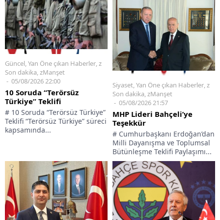
Güncel
,
Yan Öne çıkan Haberler
,
z
Son dakika
,
zManşet
05/08/2026 22:00
Siyaset
,
Yan Öne çıkan Haberler
,
z
10 Soruda “Terörsüz
Son dakika
,
zManşet
Türkiye” Teklifi
05/08/2026 21:57
# 10 Soruda “Terörsüz Türkiye”
MHP Lideri Bahçeli’ye
Teklifi “Terörsüz Türkiye” süreci
Teşekkür
kapsamında...
# Cumhurbaşkanı Erdoğan’dan
Milli Dayanışma ve Toplumsal
Bütünleşme Teklifi Paylaşımı...