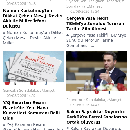
Siyaset
,
Yan Öne çıkan Haberler
,
z
05/08/2026 15:43
Son dakika
,
zManşet
Numan Kurtulmuş’tan
05/08/2026 15:34
Dikkat Çeken Mesaj: Devlet
Çerçeve Yasa Teklifi
Aklı ile Millet İrfanı
TBMM’ye Sunuldu Terörün
Buluştu
Tarihe Gömülmesi
# Numan Kurtulmuş’tan Dikkat
# Çerçeve Yasa Teklifi TBMM’ye
Çeken Mesaj: Devlet Aklı ile
Sunuldu Terörün Tarihe
Millet...
Gömülmesi ...
Güncel
,
z Son dakika
,
zManşet
05/08/2026 14:52
Ekonomi
,
z Son dakika
,
zManşet
YAŞ Kararları Resmi
05/08/2026 14:47
Gazete’de: Yeni Hava
Bakan Bayraktar Duyurdu:
Kuvvetleri Komutanı Belli
Kerkük’te Petrol Sahalarına
Oldu
Ortak Oluyoruz
# YAŞ Kararları Resmi
# Bakan Bayraktar Duyurdu:
Gazete’de: Yeni Hava Kuvvetleri