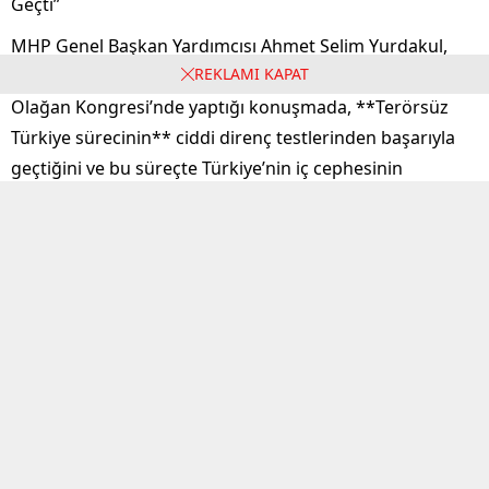
Geçti”
MHP Genel Başkan Yardımcısı Ahmet Selim Yurdakul,
REKLAMI KAPAT
Antalya’da düzenlenen MHP Muratpaşa İlçe Başkanlığı
Olağan Kongresi’nde yaptığı konuşmada, **Terörsüz
Türkiye sürecinin** ciddi direnç testlerinden başarıyla
geçtiğini ve bu süreçte Türkiye’nin iç cephesinin
güçlendiğini, kardeşliğin arttığını ifade etti. Yurdakul,
“Sürecin önündeki en önemli engellerden biri olan
**Suriye’nin kuzeyindeki sorun** da büyük ölçüde
çözüme kavuştu” dedi.
MHP’nin Köklü Dava Hareketi