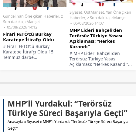
Siyaset
,
ÜstManset
,
Yan Öne çıkan
Güncel
,
Yan Öne çıkan Haberler
,
z
Haberler
,
z Son dakika
,
zManşet
Son dakika
,
zManşet
05/08/2026 14:07
05/08/2026 14:12
MHP Lideri Bahçeli’den
Firari FETÖ’cü Burkay
Terörsüz Türkiye Yasası
Karatepe İtirafçı Oldu
Açıklaması: “Herkes
# Firari FETÖ’cü Burkay
Kazandı”
Karatepe İtirafçı Oldu 15
# MHP Lideri Bahçeli’den
Temmuz darbe...
Terörsüz Türkiye Yasası
Açıklaması: “Herkes Kazandı”...
MHP’li Yurdakul: “Terörsüz
Türkiye Süreci Başarıyla Geçti”
Anasayfa
»
Siyaset
»
MHP’li Yurdakul: “Terörsüz Türkiye Süreci Başarıyla
Geçti”