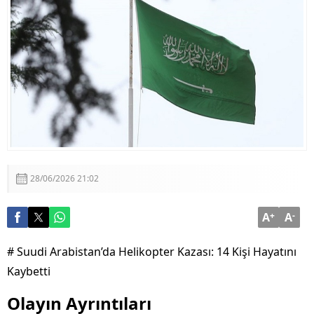
Aklı ile Millet İrfanı Buluştu
Ömer Çelik’ten Kritik Açıklamalar: “Sürecin En Önemli
Aşamasındayız”
28/06/2026 21:02
A
+
A
-
# Suudi Arabistan’da Helikopter Kazası: 14 Kişi Hayatını
Kaybetti
Olayın Ayrıntıları