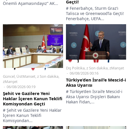
Geçti!
Önemli Aşamasındayız” AK...
# Fenerbahçe, Sturm Graz’ı
Talisca ve Greenwood’la Geçti!
Fenerbahçe, UEFA...
Dış Politika
,
z Son dakika
,
zManşet
06/08/2026 00:16
Güncel
,
ÜstManset
,
z Son dakika
,
Türkiye’den İsrail’e Mescid-i
zManşet
Aksa Uyarısı
06/08/2026 00:19
# Türkiye’den İsrail’e Mescid-i
Şehit ve Gazilere Yeni
Aksa Uyarısı Dışişleri Bakanı
Haklar İçeren Kanun Teklifi
Hakan Fidan,...
Komisyondan Geçti
# Şehit ve Gazilere Yeni Haklar
İçeren Kanun Teklifi
Komisyondan...