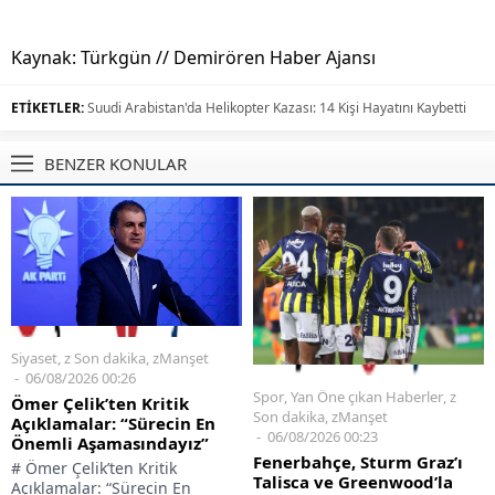
Kaynak: Türkgün // Demirören Haber Ajansı
ETİKETLER:
Suudi Arabistan'da Helikopter Kazası: 14 Kişi Hayatını Kaybetti
BENZER KONULAR
Siyaset
,
z Son dakika
,
zManşet
06/08/2026 00:26
Spor
,
Yan Öne çıkan Haberler
,
z
Ömer Çelik’ten Kritik
Son dakika
,
zManşet
Açıklamalar: “Sürecin En
06/08/2026 00:23
Önemli Aşamasındayız”
Fenerbahçe, Sturm Graz’ı
# Ömer Çelik’ten Kritik
Talisca ve Greenwood’la
Açıklamalar: “Sürecin En