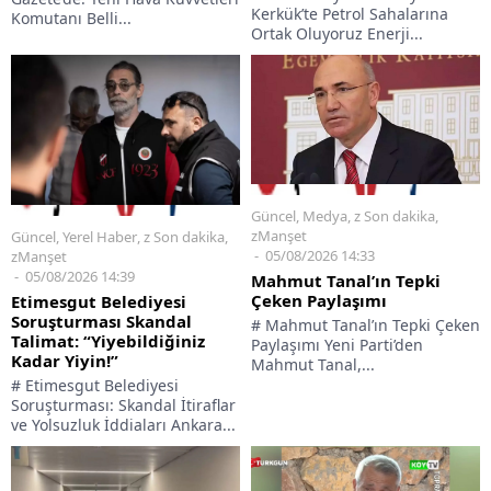
Kerkük’te Petrol Sahalarına
Komutanı Belli...
Ortak Oluyoruz Enerji...
Güncel
,
Medya
,
z Son dakika
,
zManşet
Güncel
,
Yerel Haber
,
z Son dakika
,
05/08/2026 14:33
zManşet
05/08/2026 14:39
Mahmut Tanal’ın Tepki
Çeken Paylaşımı
Etimesgut Belediyesi
Soruşturması Skandal
# Mahmut Tanal’ın Tepki Çeken
Talimat: “Yiyebildiğiniz
Paylaşımı Yeni Parti’den
Kadar Yiyin!”
Mahmut Tanal,...
# Etimesgut Belediyesi
Soruşturması: Skandal İtiraflar
ve Yolsuzluk İddiaları Ankara...