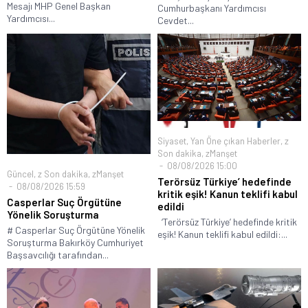
Mesajı MHP Genel Başkan
Cumhurbaşkanı Yardımcısı
Yardımcısı...
Cevdet...
Siyaset
,
Yan Öne çıkan Haberler
,
z
Son dakika
,
zManşet
08/08/2026 15:00
Güncel
,
z Son dakika
,
zManşet
Terörsüz Türkiye’ hedefinde
08/08/2026 15:59
kritik eşik! Kanun teklifi kabul
Casperlar Suç Örgütüne
edildi
Yönelik Soruşturma
‘Terörsüz Türkiye’ hedefinde kritik
# Casperlar Suç Örgütüne Yönelik
eşik! Kanun teklifi kabul edildi:...
Soruşturma Bakırköy Cumhuriyet
Başsavcılığı tarafından...