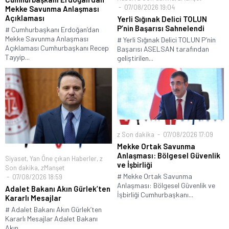
07/08/2026 19:04
Mekke Savunma Anlaşması
Açıklaması
Yerli Sığınak Delici TOLUN
P’nin Başarısı Sahnelendi
# Cumhurbaşkanı Erdoğan’dan
Mekke Savunma Anlaşması
# Yerli Sığınak Delici TOLUN P’nin
Açıklaması Cumhurbaşkanı Recep
Başarısı ASELSAN tarafından
Tayyip...
geliştirilen...
z Son dakika
07/08/2026 17:09
Mekke Ortak Savunma
Anlaşması: Bölgesel Güvenlik
Siyaset
,
Yan Öne çıkan Haberler
,
z
ve İşbirliği
Son dakika
,
zManşet
# Mekke Ortak Savunma
07/08/2026 18:59
Anlaşması: Bölgesel Güvenlik ve
Adalet Bakanı Akın Gürlek’ten
İşbirliği Cumhurbaşkanı...
Kararlı Mesajlar
# Adalet Bakanı Akın Gürlek’ten
Kararlı Mesajlar Adalet Bakanı
Akın...