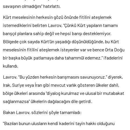
sava
şının olmadığını” hatırlattı.
K
ürt meselesinin herkesin gözü önünde fitilini ate
şlemek
istemediklerini belirten Lavrov, “
Çünkü Kürt yap
ıların tamamı
barış
ç
ıl planlara sahip değil ve hepsi barışı desteklemiyor.
B
ölgede çok say
ıda K
ürt’ün ya
şadığı d
ü
ş
ünüldü
ğ
ünde, bu Kürt
meselesinin fitilini ate
şlemek isteyenler var ve bence Orta Doğu
bir başka b
üyük patlamaya daha tahammül edemez.” ifadelerini
kulland
ı.
Lavrov, “Bu y
üzden herkesin bar
ışmasını savunuyoruz.” diyerek,
Irak, Suriye veya İran gibi mevcut varlık g
österen ülkeler dahil,
bölge ülkeleri aras
ında “diyalog kurulmaz ve ulusal bir mutabakat
sağlanmazsa”
ülkelerin da
ğılacağını dile getirdi.
Bakan Lavrov, s
özlerini
ş
öyle tamamlad
ı:
“Bazıları bunun ulusların kendi kaderini tayin hakkı olduğunu