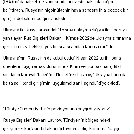
(İHA) m
üdahale etme konusunda herkesin hakl
ı olacağını
belirtirken, Rusya’nın hi
çbir ülkenin hava sahas
ını ihlal edecek bir
girişimde bulunmadığını yineledi.
Ukrayna ile Rusya arasındaki toprak anlaşmazlığıyla ilgili soruyu
yanıtlayan Rus Dışişleri Bakanı, “Kimse 2022’de Ukrayna sınırlarına
geri d
önmeyi beklemiyor, bu siyasi aç
ıdan k
örlük olur.” dedi.
Ukrayna’n
ın, Rusya’nın da kabul ettiği Nisan 2022 tarihli barış
önerilerini uygulamas
ı durumunda Kırım ve Donbas hari
ç 1991
s
ınırlarını koruyabileceğini dile getiren Lavrov, “Ukrayna bunu da
baltaladı, kendi girişimini uygulamaktan ka
ç
ındı.” diye ekledi.
“T
ürkiye Cumhuriyeti’nin pozisyonuna sayg
ı duyuyoruz”
Rusya Dışişleri Bakanı Lavrov, T
ürkiye’nin bölgesindeki
geli
şmeler karşısında takındığı tavır ve aldığı kararlara “saygı