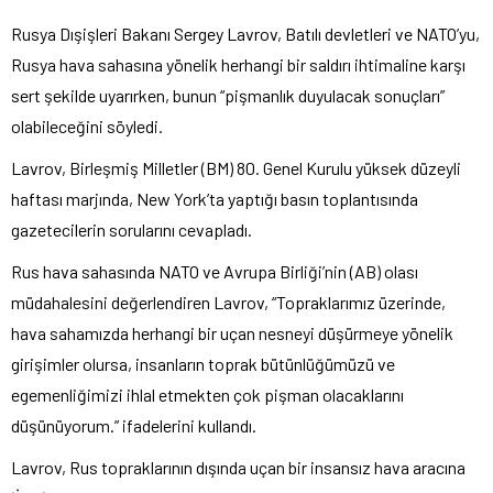
Rusya D
ışişleri Bakanı Sergey Lavrov, Batılı devletleri ve NATO’yu,
Rusya hava sahasına y
önelik herhangi bir sald
ırı ihtimaline karşı
sert şekilde uyarırken, bunun “pişmanlık duyulacak sonu
çlar
ı”
olabileceğini s
öyledi.
Lavrov, Birle
şmiş Milletler (BM) 80. Genel Kurulu y
üksek düzeyli
haftas
ı marjında, New York’ta yaptığı basın toplantısında
gazetecilerin sorularını cevapladı.
Rus hava sahasında NATO ve Avrupa Birliği’nin (AB) olası
m
üdahalesini de
ğerlendiren Lavrov, “Topraklarımız
üzerinde,
hava saham
ızda herhangi bir u
çan nesneyi dü
ş
ürmeye yönelik
giri
şimler olursa, insanların toprak b
ütünlü
ğ
ümüzü ve
egemenli
ğimizi ihlal etmekten
çok pi
şman olacaklarını
d
ü
ş
ünüyorum.” ifadelerini kulland
ı.
Lavrov, Rus topraklarının dışında u
çan bir insans
ız hava aracına