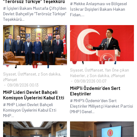
“Terörsüz Türkiye” Teşekkürü
# Mekke Anlaşması ve Bölgesel
# İçişleri Bakanı Mustafa Çiftçi’den
İstikrar Dışişleri Bakanı Hakan
Devlet Bahçeli’ye “Terörsüz Türkiye”
Fidan,...
Teşekkürü...
Siyaset
,
ÜstManset
,
Yan Öne çıkan
Siyaset
,
ÜstManset
,
z Son dakika
,
Haberler
,
z Son dakika
,
zManşet
zManşet
09/08/2026 00:07
09/08/2026 00:13
MHP’li Özdemir’den Sert
MHP Lideri Devlet Bahçeli
Eleştiriler
Komisyon Üyelerini Kabul Etti
# MHP’li Özdemir’den Sert
# MHP Lideri Devlet Bahçeli
Eleştiriler Milliyetçi Hareket Partisi
Komisyon Üyelerini Kabul Etti
(MHP) Genel...
MHP...