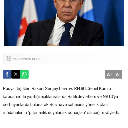
İçişleri Bakanı Mustafa Çiftçi’den Devlet Bahçeli’ye “Terörsüz
Türkiye” Teşekkürü
28/09/2025 10:30
A
A
+
-
Rusya Dışişleri Bakanı Sergey Lavrov, BM 80. Genel Kurulu
kapsamında yaptığı a
ç
ıklamalarda Batılı devletlere ve NATO’ya
sert uyarılarda bulunarak Rus hava sahasına y
önelik olas
ı
m
üdahalenin “pi
şmanlık duyulacak sonu
çlar
ı” olacağını s
öyledi.