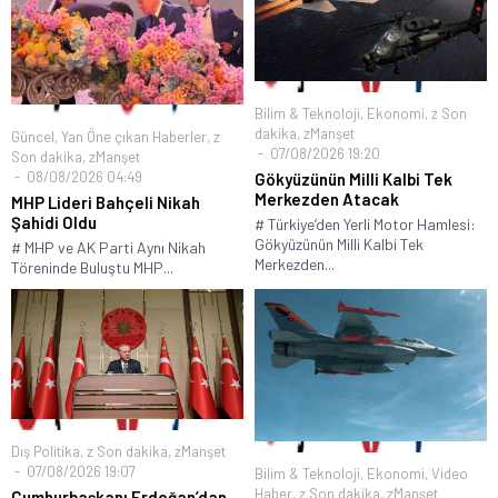
Bilim & Teknoloji
,
Ekonomi
,
z Son
dakika
,
zManşet
Güncel
,
Yan Öne çıkan Haberler
,
z
07/08/2026 19:20
Son dakika
,
zManşet
08/08/2026 04:49
Gökyüzünün Milli Kalbi Tek
Merkezden Atacak
MHP Lideri Bahçeli Nikah
Şahidi Oldu
# Türkiye’den Yerli Motor Hamlesi:
Gökyüzünün Milli Kalbi Tek
# MHP ve AK Parti Aynı Nikah
Merkezden...
Töreninde Buluştu MHP...
Dış Politika
,
z Son dakika
,
zManşet
07/08/2026 19:07
Bilim & Teknoloji
,
Ekonomi
,
Video
Haber
,
z Son dakika
,
zManşet
Cumhurbaşkanı Erdoğan’dan