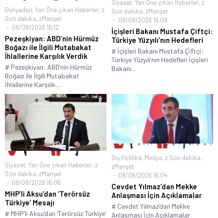
Siyaset
,
Yan Öne çıkan Haberler
,
z
Dünyadan
,
Yan Öne çıkan Haberler
,
z
Son dakika
,
zManşet
Son dakika
,
zManşet
08/08/2026 16:09
08/08/2026 16:12
İçişleri Bakanı Mustafa Çiftçi:
Pezeşkiyan: ABD’nin Hürmüz
Türkiye Yüzyılı’nın Hedefleri
Boğazı ile İlgili Mutabakat
# İçişleri Bakanı Mustafa Çiftçi:
İhlallerine Karşılık Verdik
Türkiye Yüzyılı’nın Hedefleri İçişleri
# Pezeşkiyan: ABD’nin Hürmüz
Bakanı...
Boğazı ile İlgili Mutabakat
İhlallerine Karşılık...
Dış Politika
,
Medya
,
z Son dakika
,
Siyaset
,
Yan Öne çıkan Haberler
,
z
zManşet
Son dakika
,
zManşet
08/08/2026 16:04
08/08/2026 16:06
Cevdet Yılmaz’dan Mekke
MHP’li Aksu’dan ‘Terörsüz
Anlaşması İçin Açıklamalar
Türkiye’ Mesajı
# Cevdet Yılmaz’dan Mekke
# MHP’li Aksu’dan ‘Terörsüz Türkiye’
Anlaşması İçin Açıklamalar