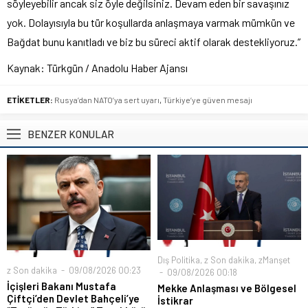
s
öyleyebilir ancak siz öyle de
ğilsiniz. Devam eden bir savaşınız
yok. Dolayısıyla bu t
ür ko
şullarda anlaşmaya varmak m
ümkün ve
Ba
ğdat bunu kanıtladı ve biz bu s
üreci aktif olarak destekliyoruz.”
Kaynak:
Türkgün
/ Anadolu Haber Ajansı
ETİKETLER:
Rusya’dan NATO’ya sert uyarı
,
Türkiye’ye güven mesajı
BENZER KONULAR
Dış Politika
,
z Son dakika
,
zManşet
z Son dakika
09/08/2026 00:23
09/08/2026 00:18
İçişleri Bakanı Mustafa
Mekke Anlaşması ve Bölgesel
Çiftçi’den Devlet Bahçeli’ye
İstikrar