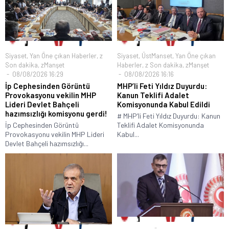
Siyaset
,
Yan Öne çıkan Haberler
,
z
Siyaset
,
ÜstManset
,
Yan Öne çıkan
Son dakika
,
zManşet
Haberler
,
z Son dakika
,
zManşet
08/08/2026 16:29
08/08/2026 16:16
İp Cephesinden Görüntü
MHP’li Feti Yıldız Duyurdu:
Provokasyonu vekilin MHP
Kanun Teklifi Adalet
Lideri Devlet Bahçeli
Komisyonunda Kabul Edildi
hazımsızlığı komisyonu gerdi!
# MHP’li Feti Yıldız Duyurdu: Kanun
İp Cephesinden Görüntü
Teklifi Adalet Komisyonunda
Provokasyonu vekilin MHP Lideri
Kabul...
Devlet Bahçeli hazımsızlığı...