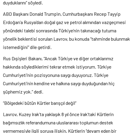
duyduklarını” s
öyledi.
ABD Ba
şkanı Donald Trump’ın, Cumhurbaşkanı Recep Tayyip
Erdoğan’a Rusya’dan doğal gaz ve petrol alımından vazge
çmesi
yönündeki talebi sonras
ında T
ürkiye’nin tak
ınacağı tutuma
y
önelik beklentisi sorulan Lavrov, bu konuda “tahminde bulunmak
istemedi
ğini” dile getirdi.
Rus Dışişleri Bakanı, “Ancak T
ürkiye ve di
ğer ortaklarımız
hakkında s
öylediklerimi tekrar etmek istiyorum. Türkiye
Cumhuriyeti’nin pozisyonuna sayg
ı duyuyoruz. T
ürkiye
Cumhuriyeti’nin kendine ve halk
ına saygı duyduğundan hi
ç
ş
üphemiz yok.” dedi.
“Bölgedeki bütün Kürtler bar
ış
ç
ıl değil”
Lavrov, Kuzey Irak’ta yaklaşık 8 yıl
önce Irak’taki Kürtlerin
ba
ğımsızlık referandumuna uluslararası toplumun destek
vermemesiyle ilgili soruya ilişkin, K
ürtlerin “devam eden bir