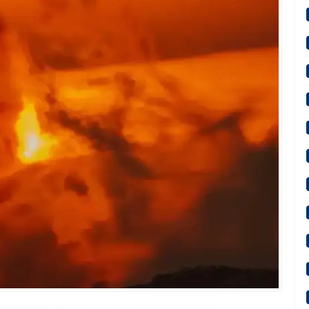
yonu vekilin MHP Lideri Devlet Bahçeli hazımsızlığı komisyonu gerdi!