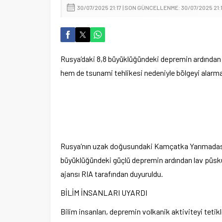
30/07/2025 21:17 | SON GÜNCELLENME: 30/07/2025 21:
Rusya’daki 8,8 b
üyüklü
ğ
ündeki depremin ard
ından
hem de tsunami tehlikesi nedeniyle b
ölgeyi alarma
Rusya’n
ın uzak doğusundaki Kam
çatka Yar
ımadas
b
üyüklü
ğ
ündeki güçlü depremin ard
ından lav p
üsk
ajansı RIA tarafından duyuruldu.
BİLİM İNSANLARI UYARDI
Bilim insanları, depremin volkanik aktiviteyi teti