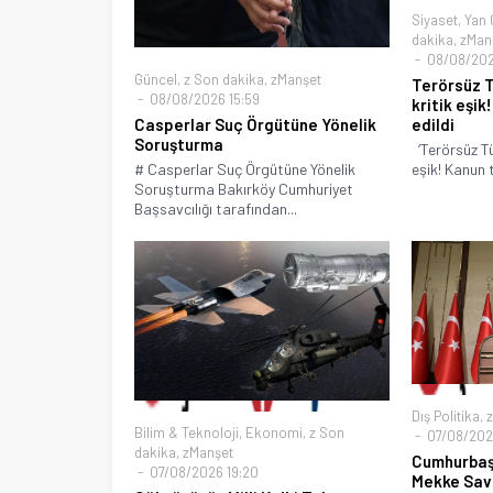
Siyaset
,
Yan 
dakika
,
zMan
08/08/202
Güncel
,
z Son dakika
,
zManşet
Terörsüz T
08/08/2026 15:59
kritik eşik
Casperlar Suç Örgütüne Yönelik
edildi
Soruşturma
‘Terörsüz Tü
# Casperlar Suç Örgütüne Yönelik
eşik! Kanun te
Soruşturma Bakırköy Cumhuriyet
Başsavcılığı tarafından...
Dış Politika
,
z
Bilim & Teknoloji
,
Ekonomi
,
z Son
07/08/2026
dakika
,
zManşet
Cumhurbaş
07/08/2026 19:20
Mekke Sav