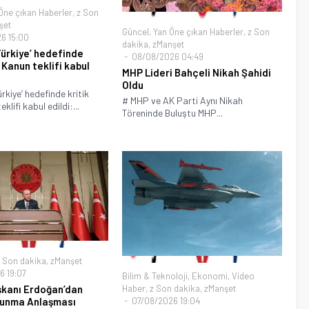
Öne çıkan Haberler
,
z Son
şet
Güncel
,
Yan Öne çıkan Haberler
,
z Son
6 15:00
dakika
,
zManşet
ürkiye’ hedefinde
08/08/2026 04:49
! Kanun teklifi kabul
MHP Lideri Bahçeli Nikah Şahidi
Oldu
rkiye’ hedefinde kritik
# MHP ve AK Parti Aynı Nikah
klifi kabul edildi:...
Töreninde Buluştu MHP...
 Son dakika
,
zManşet
 19:07
Bilim & Teknoloji
,
Ekonomi
,
Video
kanı Erdoğan’dan
Haber
,
z Son dakika
,
zManşet
unma Anlaşması
07/08/2026 19:04