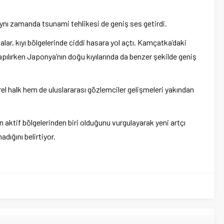
aynı zamanda tsunami tehlikesi de geniş ses getirdi.
lar, kıyı b
ölgelerinde ciddi hasara yol açt
ı. Kam
çatka’daki
yapılırken Japonya’nın doğu kıyılarında da benzer şekilde geniş
erel halk hem de uluslararası g
özlemciler geli
şmeleri yakından
en aktif b
ölgelerinden biri oldu
ğunu vurgulayarak yeni art
ç
ı
adığını belirtiyor.