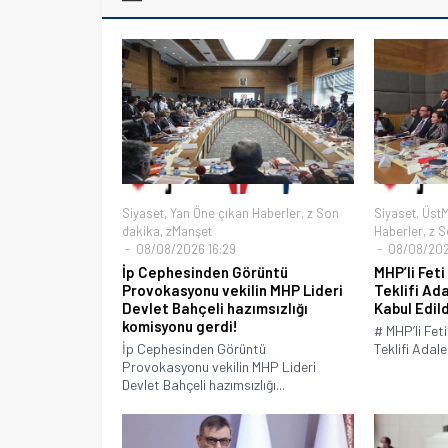
Siyaset
,
Yan Öne çıkan Haberler
,
z Son
Siyaset
,
Üst
dakika
,
zManşet
Haberler
,
z S
08/08/2026 16:29
08/08/2026
İp Cephesinden Görüntü
MHP’li Feti
Provokasyonu vekilin MHP Lideri
Teklifi Ad
Devlet Bahçeli hazımsızlığı
Kabul Edild
komisyonu gerdi!
# MHP’li Fet
İp Cephesinden Görüntü
Teklifi Adal
Provokasyonu vekilin MHP Lideri
Devlet Bahçeli hazımsızlığı...