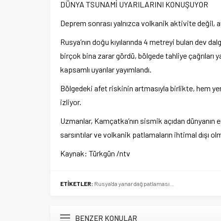
D
ÜNYA TSUNAM
İ UYARILARINI KONUŞUYOR
Deprem sonrası yalnızca volkanik aktivite değil, 
Rusya’nın doğu kıyılarında 4 metreyi bulan dev dalga
birçok bina zarar gördü, bölgede tahliye ça
ğrıları 
kapsamlı uyarılar yayımlandı.
B
ölgedeki afet riskinin artmas
ıyla birlikte, hem y
izliyor.
Uzmanlar, Kam
çatka’n
ın sismik a
ç
ıdan d
ünyan
ın 
sarsıntılar ve volkanik patlamaların ihtimal dışı olm
Kaynak:
Türkgün
/ntv
ETİKETLER:
Rusya'da yanardağ patlaması...
BENZER KONULAR