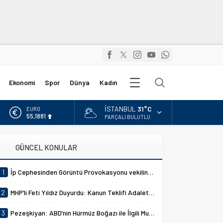
Diğer
Ekonomi
Spor
Dünya
Kadın
Kategoriler
İSTANBUL
31°C
ALTIN
6.660,55
PARÇALI BULUTLU
BİST
13.779,39
GÜNCEL KONULAR
DOLAR
47,7111
1
İp Cephesinden Görüntü Provokasyonu vekilin MHP Lideri Devlet Bahçeli hazımsızlığı komisyonu gerdi!
EURO
55,1881
2
MHP’li Feti Yıldız Duyurdu: Kanun Teklifi Adalet Komisyonunda Kabul Edildi
3
Pezeşkiyan: ABD’nin Hürmüz Boğazı ile İlgili Mutabakat İhlallerine Karşılık Verdik