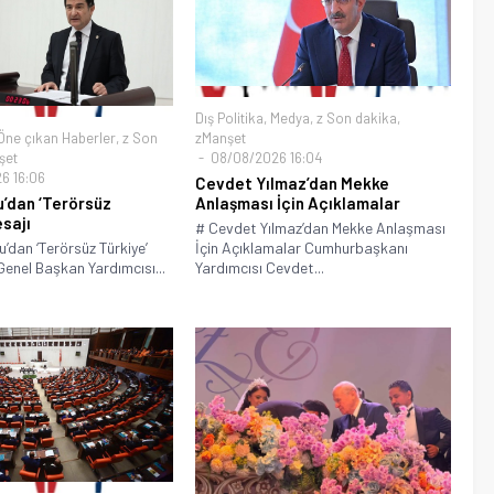
Dış Politika
,
Medya
,
z Son dakika
,
Öne çıkan Haberler
,
z Son
zManşet
şet
08/08/2026 16:04
6 16:06
Cevdet Yılmaz’dan Mekke
u’dan ‘Terörsüz
Anlaşması İçin Açıklamalar
esajı
# Cevdet Yılmaz’dan Mekke Anlaşması
u’dan ‘Terörsüz Türkiye’
İçin Açıklamalar Cumhurbaşkanı
enel Başkan Yardımcısı...
Yardımcısı Cevdet...