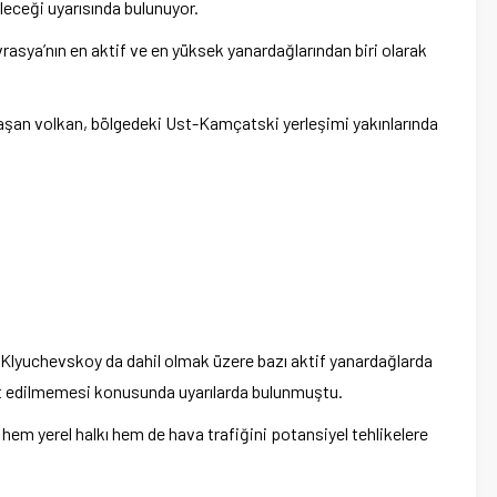
lece
ği uyarısında bulunuyor.
rasya’n
ın en aktif ve en y
üksek yanarda
ğlarından biri olarak
aşan volkan, b
ölgedeki Ust-Kamçatski yerle
şimi yakınlarında
i, Klyuchevskoy da dahil olmak
üzere baz
ı aktif yanardağlarda
hat edilmemesi konusunda uyarılarda bulunmuştu.
la hem yerel halkı hem de hava trafiğini potansiyel tehlikelere