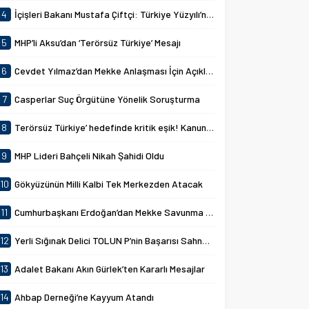
4
İçişleri Bakanı Mustafa Çiftçi: Türkiye Yüzyılı’nın Hedefleri
5
MHP’li Aksu’dan ‘Terörsüz Türkiye’ Mesajı
6
Cevdet Yılmaz’dan Mekke Anlaşması İçin Açıklamalar
7
Casperlar Suç Örgütüne Yönelik Soruşturma
8
Terörsüz Türkiye’ hedefinde kritik eşik! Kanun teklifi kabul edildi
9
MHP Lideri Bahçeli Nikah Şahidi Oldu
10
Gökyüzünün Milli Kalbi Tek Merkezden Atacak
11
Cumhurbaşkanı Erdoğan’dan Mekke Savunma Anlaşması Açıklaması
12
Yerli Sığınak Delici TOLUN P’nin Başarısı Sahnelendi
13
Adalet Bakanı Akın Gürlek’ten Kararlı Mesajlar
14
Ahbap Derneği’ne Kayyum Atandı