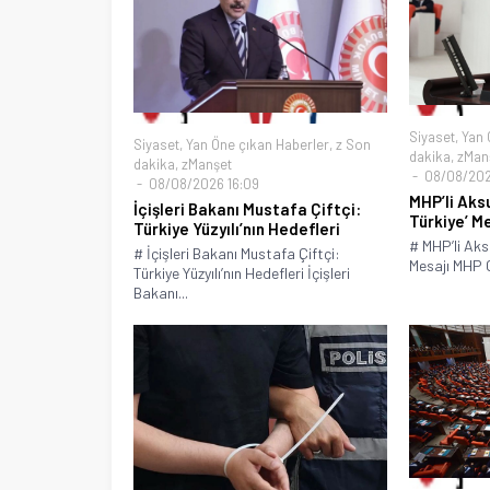
Siyaset
,
Yan 
Siyaset
,
Yan Öne çıkan Haberler
,
z Son
dakika
,
zMan
dakika
,
zManşet
08/08/202
08/08/2026 16:09
MHP’li Aks
İçişleri Bakanı Mustafa Çiftçi:
Türkiye’ M
Türkiye Yüzyılı’nın Hedefleri
# MHP’li Aks
# İçişleri Bakanı Mustafa Çiftçi:
Mesajı MHP G
Türkiye Yüzyılı’nın Hedefleri İçişleri
Bakanı...