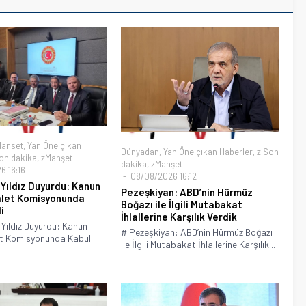
Manset
,
Yan Öne çıkan
Dünyadan
,
Yan Öne çıkan Haberler
,
z Son
on dakika
,
zManşet
dakika
,
zManşet
 16:16
08/08/2026 16:12
 Yıldız Duyurdu: Kanun
Pezeşkiyan: ABD’nin Hürmüz
alet Komisyonunda
Boğazı ile İlgili Mutabakat
i
İhlallerine Karşılık Verdik
i Yıldız Duyurdu: Kanun
# Pezeşkiyan: ABD’nin Hürmüz Boğazı
et Komisyonunda Kabul...
ile İlgili Mutabakat İhlallerine Karşılık...