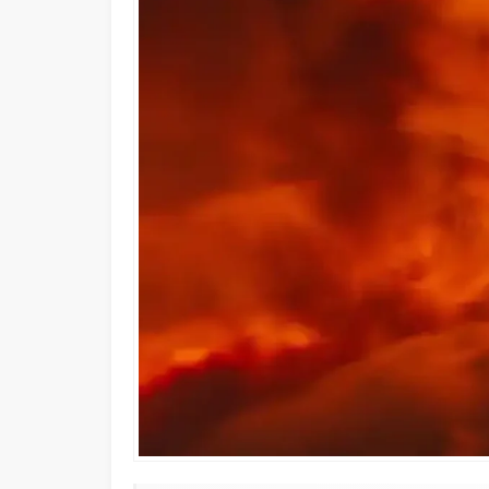
İp Cephesinden Görüntü Provokas