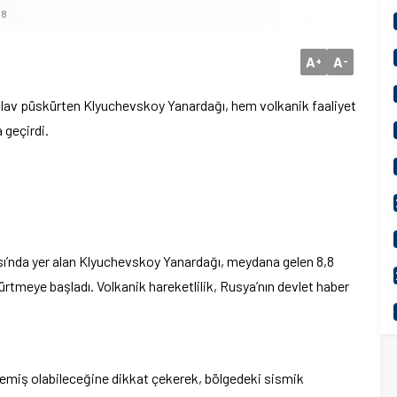
18
A
A
+
-
 lav p
üskürten Klyuchevskoy Yanarda
ğı, hem volkanik faaliyet
 geçirdi.
ı’nda yer alan Klyuchevskoy Yanardağı, meydana gelen 8,8
ürtmeye ba
şladı. Volkanik hareketlilik, Rusya’nın devlet haber
klemiş olabileceğine dikkat
çekerek, bölgedeki sismik