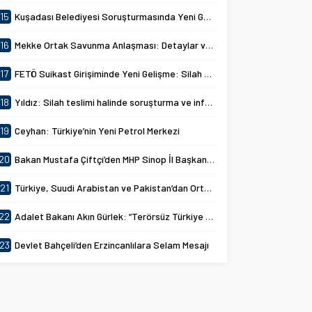
15
Kuşadası Belediyesi Soruşturmasında Yeni Gelişmeler
16
Mekke Ortak Savunma Anlaşması: Detaylar ve Amaçlar
17
FETÖ Suikast Girişiminde Yeni Gelişme: Silah Aramaları Başlatıldı
18
Yıldız: Silah teslimi halinde soruşturma ve infazlar ertelenecek
19
Ceyhan: Türkiye’nin Yeni Petrol Merkezi
20
Bakan Mustafa Çiftçi’den MHP Sinop İl Başkanlığına Ziyaret
21
Türkiye, Suudi Arabistan ve Pakistan’dan Ortak Savunma Anlaşması
22
Adalet Bakanı Akın Gürlek: “Terörsüz Türkiye 86 Milyonun Ortak Hedefidir”
23
Devlet Bahçeli’den Erzincanlılara Selam Mesajı