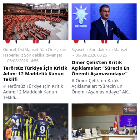
Siyaset
,
z Son dakika
,
zManşet
Güncel
,
ÜstManset
,
Yan Öne çıkan
06/08/2026 00:26
Haberler
,
z Son dakika
,
zManşet
06/08/2026 14:56
Ömer Çelik’ten Kritik
Açıklamalar: “Sürecin En
Terörsüz Türkiye İçin Kritik
Önemli Aşamasındayız”
Adım: 12 Maddelik Kanun
Teklifi
# Ömer Çelik’ten Kritik
Açıklamalar: “Sürecin En
# Terörsüz Türkiye İçin Kritik
Önemli Aşamasındayız” AK...
Adım: 12 Maddelik Kanun
Teklifi...