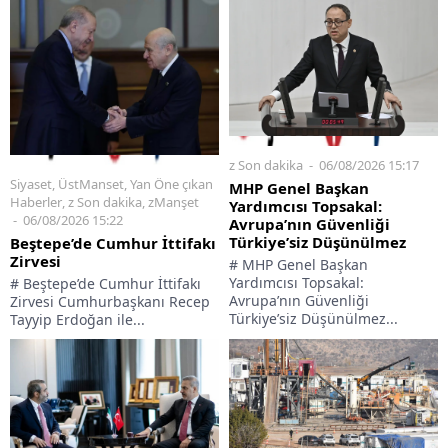
z Son dakika
06/08/2026 15:17
Siyaset
,
ÜstManset
,
Yan Öne çıkan
MHP Genel Başkan
Haberler
,
z Son dakika
,
zManşet
Yardımcısı Topsakal:
06/08/2026 15:22
Avrupa’nın Güvenliği
Türkiye’siz Düşünülmez
Beştepe’de Cumhur İttifakı
Zirvesi
# MHP Genel Başkan
Yardımcısı Topsakal:
# Beştepe’de Cumhur İttifakı
Avrupa’nın Güvenliği
Zirvesi Cumhurbaşkanı Recep
Türkiye’siz Düşünülmez...
Tayyip Erdoğan ile...