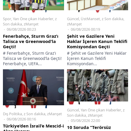
Spor
,
Yan Öne çıkan Haberler
,
z
Güncel
,
ÜstManset
,
z Son dakika
,
Son dakika
,
zManşet
zManşet
06/08/2026 00:23
06/08/2026 00:19
Fenerbahçe, Sturm Graz’ı
Şehit ve Gazilere Yeni
Talisca ve Greenwood’la
Haklar İçeren Kanun Teklifi
Geçti!
Komisyondan Geçti
# Fenerbahçe, Sturm Graz’ı
# Şehit ve Gazilere Yeni Haklar
Talisca ve Greenwood’la Geçti!
İçeren Kanun Teklifi
Fenerbahçe, UEFA...
Komisyondan...
Güncel
,
Yan Öne çıkan Haberler
,
z
Dış Politika
,
z Son dakika
,
zManşet
Son dakika
,
zManşet
06/08/2026 00:16
05/08/2026 22:00
Türkiye’den İsrail’e Mescid-i
10 Soruda “Terörsüz