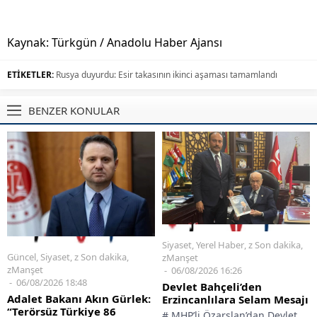
Kaynak: Türkgün / Anadolu Haber Ajansı
ETİKETLER:
Rusya duyurdu: Esir takasının ikinci aşaması tamamlandı
BENZER KONULAR
Siyaset
,
Yerel Haber
,
z Son dakika
,
Güncel
,
Siyaset
,
z Son dakika
,
zManşet
zManşet
06/08/2026 16:26
06/08/2026 18:48
Devlet Bahçeli’den
Adalet Bakanı Akın Gürlek:
Erzincanlılara Selam Mesajı
“Terörsüz Türkiye 86
# MHP’li Özarslan’dan Devlet