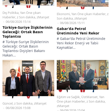
Dış Politika
,
Yan Öne çıkan
Ekonomi
,
Yan Öne çıkan Haberler
,
z
Haberler
,
z Son dakika
,
zManşet
Son dakika
,
zManşet
06/08/2026 15:14
06/08/2026 15:11
Türkiye-Suriye İlişkilerinin
Gabar’da Petrol
Geleceği: Ortak Basın
Üretiminde Yeni Rekor
Toplantısı
# Gabar’da Petrol Üretiminde
# Türkiye-Suriye İlişkilerinin
Yeni Rekor Enerji ve Tabii
Geleceği: Ortak Basın
Kaynaklar...
Toplantısı Dışişleri Bakanı
Hakan...
Eğitim ve Sağlık
,
ÜstManset
,
Yan
Öne çıkan Haberler
,
z Son dakika
,
Güncel
,
z Son dakika
,
zManşet
zManşet
06/08/2026 15:08
06/08/2026 15:04