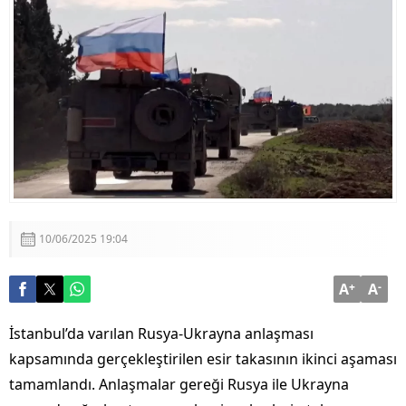
Görüşmesi
Adalet Bakanı Akın Gürlek: “Terörsüz Türkiye 86
Milyonun Ortak Hedefidir”
10/06/2025 19:04
A
+
A
-
İstanbul’da varılan Rusya-Ukrayna anlaşması
kapsamında gerçekleştirilen esir takasının ikinci aşaması
tamamlandı. Anlaşmalar gereği Rusya ile Ukrayna