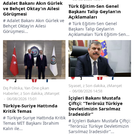
Adalet Bakanı Akın Gürlek
Türk Eğitim-Sen Genel
ve Behçet Oktay’ın Ailesi
Başkanı Talip Geylan’ın
Görüşmesi
Açıklamaları
# Adalet Bakanı Akın Gürlek ve
# Türk Eğitim-Sen Genel
Behçet Oktay’ın Ailesi
Başkanı Talip Geylan’ın
Görüşmesi...
Açıklamaları Türk Eğitim-Sen...
Siyaset
,
z Son dakika
,
zManşet
Dış Politika
,
Yan Öne çıkan
06/08/2026 14:58
Haberler
,
z Son dakika
,
zManşet
İçişleri Bakanı Mustafa
06/08/2026 15:01
Çiftçi: “Terörsüz Türkiye
Türkiye-Suriye Hattında
Devletimizin Sarsılmaz
Kritik Temas
İradesidir”
# Türkiye-Suriye Hattında Kritik
# İçişleri Bakanı Mustafa Çiftçi:
Temas MİT Başkanı İbrahim
“Terörsüz Türkiye Devletimizin
Kalın ile...
Sarsılmaz İradesidir”...