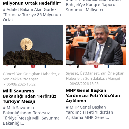
Milyonun Ortak Hedefidir”
Bahçeli’ye Kongre Raporu
# Adalet Bakanı Akın Gürlek:
Sunumu Milliyetçi...
“Terörsüz Türkiye 86 Milyonun
Ortak...
Siyaset
,
ÜstManset
,
Yan Öne çıkan
Güncel
,
Yan Öne çıkan Haberler
,
z
Haberler
,
z Son dakika
,
zManşet
Son dakika
,
zManşet
06/08/2026 15:25
06/08/2026 15:32
MHP Genel Başkan
Milli Savunma
Yardımcısı Feti Yıldız’dan
Bakanlığı’ndan ‘Terörsüz
Açıklama
Türkiye’ Mesajı
# MHP Genel Başkan
# Milli Savunma
Yardımcısı Feti Yıldız’dan
Bakanlığı’ndan ‘Terörsüz
Açıklama MHP Genel...
Türkiye’ Mesajı Milli Savunma
Bakanlığı...