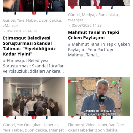
Güncel
,
Medya
,
z Son dakika
,
zManşet
Güncel
,
Yerel Haber
,
z Son dakika
,
05/08/2026 14:33
zManşet
05/08/2026 14:39
Mahmut Tanal’ın Tepki
Çeken Paylaşımı
Etimesgut Belediyesi
Soruşturması Skandal
# Mahmut Tanal’ın Tepki Çeken
Talimat: “Yiyebildiğiniz
Paylaşımı Yeni Parti’den
Kadar Yiyin!”
Mahmut Tanal,...
# Etimesgut Belediyesi
Soruşturması: Skandal İtiraflar
ve Yolsuzluk İddiaları Ankara...
Güncel
,
Yan Öne çıkan Haberler
,
Ekonomi
,
Video Haber
,
Yan Öne
Yerel Haber
,
z Son dakika
,
zManşet
çıkan Haberler
,
z Son dakika
,