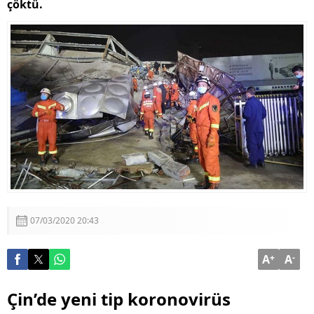
çöktü.
07/03/2020 20:43
A
+
A
-
Çin’de yeni tip koronovirüs