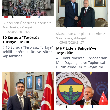
Güncel
,
Yan Öne çıkan Haberler
,
z
Son dakika
,
zManşet
05/08/2026 22:00
Siyaset
,
Yan Öne çıkan Haberler
,
z
10 Soruda “Terörsüz
Son dakika
,
zManşet
Türkiye” Teklifi
05/08/2026 21:57
# 10 Soruda “Terörsüz Türkiye”
MHP Lideri Bahçeli’ye
Teklifi “Terörsüz Türkiye” süreci
Teşekkür
kapsamında...
# Cumhurbaşkanı Erdoğan’dan
Milli Dayanışma ve Toplumsal
Bütünleşme Teklifi Paylaşımı...