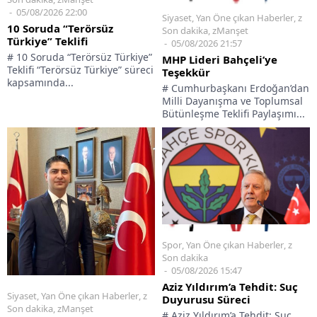
05/08/2026 22:00
Siyaset
,
Yan Öne çıkan Haberler
,
z
10 Soruda “Terörsüz
Son dakika
,
zManşet
Türkiye” Teklifi
05/08/2026 21:57
# 10 Soruda “Terörsüz Türkiye”
MHP Lideri Bahçeli’ye
Teklifi “Terörsüz Türkiye” süreci
Teşekkür
kapsamında...
# Cumhurbaşkanı Erdoğan’dan
Milli Dayanışma ve Toplumsal
Bütünleşme Teklifi Paylaşımı...
Spor
,
Yan Öne çıkan Haberler
,
z
Son dakika
05/08/2026 15:47
Aziz Yıldırım’a Tehdit: Suç
Siyaset
,
Yan Öne çıkan Haberler
,
z
Duyurusu Süreci
Son dakika
,
zManşet
# Aziz Yıldırım’a Tehdit: Suç