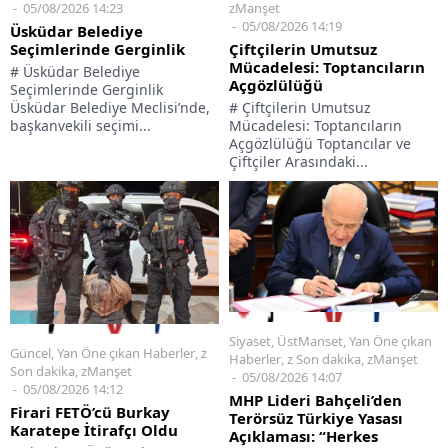
05/08/2026 14:23
zManşet
05/08/2026 14:19
Üsküdar Belediye
Seçimlerinde Gerginlik
Çiftçilerin Umutsuz
Mücadelesi: Toptancıların
# Üsküdar Belediye
Açgözlülüğü
Seçimlerinde Gerginlik
Üsküdar Belediye Meclisi’nde,
# Çiftçilerin Umutsuz
başkanvekili seçimi...
Mücadelesi: Toptancıların
Açgözlülüğü Toptancılar ve
Çiftçiler Arasındaki...
Siyaset
,
ÜstManset
,
Yan Öne çıkan
Güncel
,
Yan Öne çıkan Haberler
,
z
Haberler
,
z Son dakika
,
zManşet
Son dakika
,
zManşet
05/08/2026 14:07
05/08/2026 14:12
MHP Lideri Bahçeli’den
Firari FETÖ’cü Burkay
Terörsüz Türkiye Yasası
Karatepe İtirafçı Oldu
Açıklaması: “Herkes