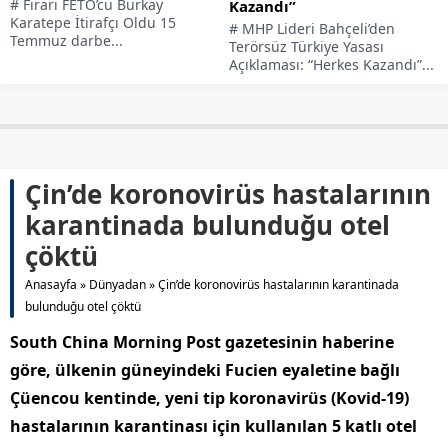
# Firari FETÖ’cü Burkay
Kazandı”
Karatepe İtirafçı Oldu 15
# MHP Lideri Bahçeli’den
Temmuz darbe...
Terörsüz Türkiye Yasası
Açıklaması: “Herkes Kazandı”...
Çin’de koronovirüs hastalarının
karantinada bulunduğu otel
çöktü
Anasayfa
»
Dünyadan
»
Çin’de koronovirüs hastalarının karantinada
bulunduğu otel çöktü
South China Morning Post gazetesinin haberine
göre, ülkenin güneyindeki Fucien eyaletine bağlı
Çüencou kentinde, yeni tip koronavirüs (Kovid-19)
hastalarının karantinası için kullanılan 5 katlı otel