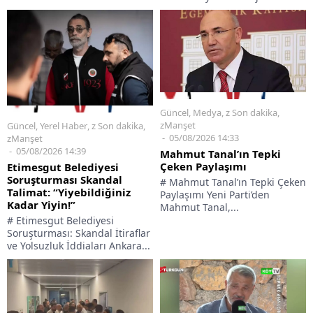
Güncel
,
Medya
,
z Son dakika
,
zManşet
Güncel
,
Yerel Haber
,
z Son dakika
,
05/08/2026 14:33
zManşet
05/08/2026 14:39
Mahmut Tanal’ın Tepki
Çeken Paylaşımı
Etimesgut Belediyesi
Soruşturması Skandal
# Mahmut Tanal’ın Tepki Çeken
Talimat: “Yiyebildiğiniz
Paylaşımı Yeni Parti’den
Kadar Yiyin!”
Mahmut Tanal,...
# Etimesgut Belediyesi
Soruşturması: Skandal İtiraflar
ve Yolsuzluk İddiaları Ankara...