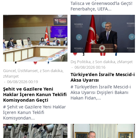
Talisca ve Greenwood’la Geçti!
Fenerbahçe, UEFA...
Dış Politika
,
z Son dakika
,
zManşet
06/08/2026 00:16
Güncel
,
ÜstManset
,
z Son dakika
,
Türkiye’den İsrail’e Mescid-i
zManşet
Aksa Uyarısı
06/08/2026 00:19
# Türkiye’den İsrail’e Mescid-i
Şehit ve Gazilere Yeni
Aksa Uyarısı Dışişleri Bakanı
Haklar İçeren Kanun Teklifi
Hakan Fidan,...
Komisyondan Geçti
# Şehit ve Gazilere Yeni Haklar
İçeren Kanun Teklifi
Komisyondan...