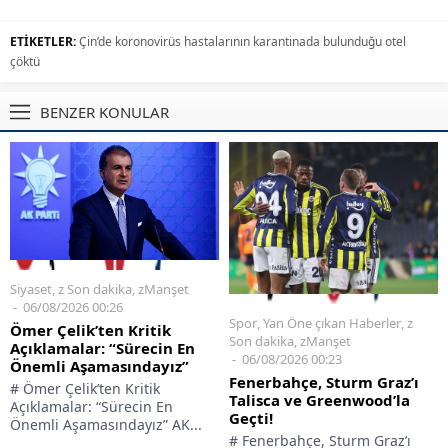
ETİKETLER:
Çin’de koronovirüs hastalarının karantinada bulunduğu otel
çöktü
BENZER KONULAR
Siyaset
,
z Son dakika
,
zManşet
06/08/2026 00:26
Spor
,
Yan Öne çıkan Haberler
,
z
Ömer Çelik’ten Kritik
Son dakika
,
zManşet
Açıklamalar: “Sürecin En
06/08/2026 00:23
Önemli Aşamasındayız”
Fenerbahçe, Sturm Graz’ı
# Ömer Çelik’ten Kritik
Talisca ve Greenwood’la
Açıklamalar: “Sürecin En
Geçti!
Önemli Aşamasındayız” AK...
# Fenerbahçe, Sturm Graz’ı