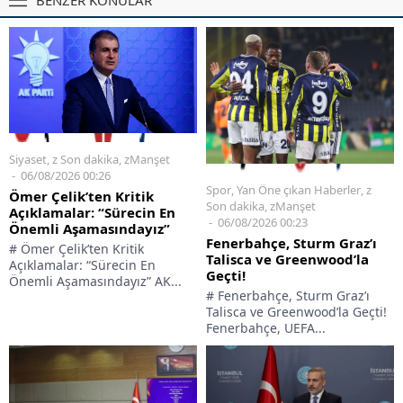
BENZER KONULAR
Siyaset
,
z Son dakika
,
zManşet
06/08/2026 00:26
Spor
,
Yan Öne çıkan Haberler
,
z
Ömer Çelik’ten Kritik
Son dakika
,
zManşet
Açıklamalar: “Sürecin En
06/08/2026 00:23
Önemli Aşamasındayız”
Fenerbahçe, Sturm Graz’ı
# Ömer Çelik’ten Kritik
Talisca ve Greenwood’la
Açıklamalar: “Sürecin En
Geçti!
Önemli Aşamasındayız” AK...
# Fenerbahçe, Sturm Graz’ı
Talisca ve Greenwood’la Geçti!
Fenerbahçe, UEFA...