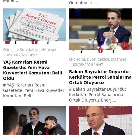
Millet...
Gömülmesi ...
Güncel
,
z Son dakika
,
zManşet
05/08/2026 14:52
Ekonomi
,
z Son dakika
,
zManşet
YAŞ Kararları Resmi
05/08/2026 14:47
Gazete’de: Yeni Hava
Bakan Bayraktar Duyurdu:
Kuvvetleri Komutanı Belli
Kerkük’te Petrol Sahalarına
Oldu
Ortak Oluyoruz
# YAŞ Kararları Resmi
# Bakan Bayraktar Duyurdu:
Gazete’de: Yeni Hava Kuvvetleri
Kerkük’te Petrol Sahalarına
Komutanı Belli...
Ortak Oluyoruz Enerji...