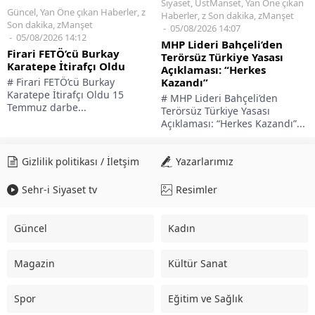
Siyaset
,
ÜstManset
,
Yan Öne çıkan
Güncel
,
Yan Öne çıkan Haberler
,
z
Haberler
,
z Son dakika
,
zManşet
Son dakika
,
zManşet
05/08/2026 14:07
05/08/2026 14:12
MHP Lideri Bahçeli’den
Firari FETÖ’cü Burkay
Terörsüz Türkiye Yasası
Karatepe İtirafçı Oldu
Açıklaması: “Herkes
# Firari FETÖ’cü Burkay
Kazandı”
Karatepe İtirafçı Oldu 15
# MHP Lideri Bahçeli’den
Temmuz darbe...
Terörsüz Türkiye Yasası
Açıklaması: “Herkes Kazandı”...
Gizlilik politikası / İletşim
Yazarlarımız
Sehr-i Siyaset tv
Resimler
Güncel
Kadın
Magazin
Kültür Sanat
Spor
Eğitim ve Sağlık