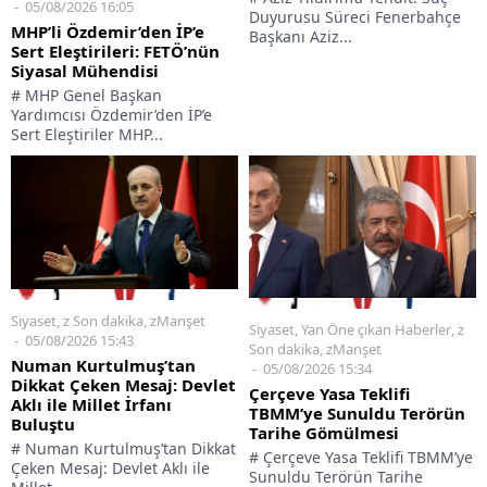
05/08/2026 16:05
Duyurusu Süreci Fenerbahçe
MHP’li Özdemir’den İP’e
Başkanı Aziz...
Sert Eleştirileri: FETÖ’nün
Siyasal Mühendisi
# MHP Genel Başkan
Yardımcısı Özdemir’den İP’e
Sert Eleştiriler MHP...
Siyaset
,
z Son dakika
,
zManşet
Siyaset
,
Yan Öne çıkan Haberler
,
z
05/08/2026 15:43
Son dakika
,
zManşet
Numan Kurtulmuş’tan
05/08/2026 15:34
Dikkat Çeken Mesaj: Devlet
Çerçeve Yasa Teklifi
Aklı ile Millet İrfanı
TBMM’ye Sunuldu Terörün
Buluştu
Tarihe Gömülmesi
# Numan Kurtulmuş’tan Dikkat
# Çerçeve Yasa Teklifi TBMM’ye
Çeken Mesaj: Devlet Aklı ile
Sunuldu Terörün Tarihe