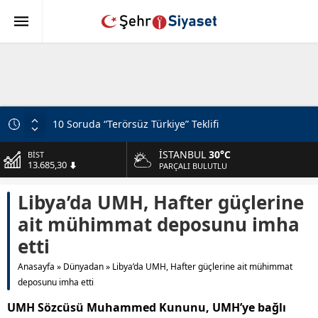
10 Soruda “Terörsüz Türkiye” Teklifi
MHP Lideri Bahçeli’ye Teşekkür
İSTANBUL
30°C
BİST
13.685,30
MHP’li Özdemir’den İP’e Sert Eleştirileri: FETÖ’nün
PARÇALI BULUTLU
Siyasal Mühendisi
DOLAR
Libya’da UMH, Hafter güçlerine
47,5953
Aziz Yıldırım’a Tehdit: Suç Duyurusu Süreci
ait mühimmat deposunu imha
Numan Kurtulmuş’tan Dikkat Çeken Mesaj: Devlet
EURO
55,0659
Aklı ile Millet İrfanı Buluştu
etti
Ömer Çelik’ten Kritik Açıklamalar: “Sürecin En Önemli
ALTIN
Anasayfa
»
Dünyadan
»
Libya’da UMH, Hafter güçlerine ait mühimmat
6.521,17
Aşamasındayız”
deposunu imha etti
Fenerbahçe, Sturm Graz’ı Talisca ve Greenwood’la
UMH Sözcüsü Muhammed Kununu, UMH’ye bağlı
Geçti!