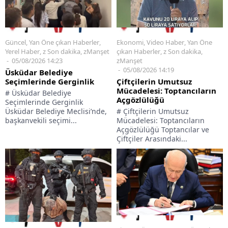
Güncel
,
Yan Öne çıkan Haberler
,
Ekonomi
,
Video Haber
,
Yan Öne
Yerel Haber
,
z Son dakika
,
zManşet
çıkan Haberler
,
z Son dakika
,
05/08/2026 14:23
zManşet
05/08/2026 14:19
Üsküdar Belediye
Seçimlerinde Gerginlik
Çiftçilerin Umutsuz
Mücadelesi: Toptancıların
# Üsküdar Belediye
Açgözlülüğü
Seçimlerinde Gerginlik
Üsküdar Belediye Meclisi’nde,
# Çiftçilerin Umutsuz
başkanvekili seçimi...
Mücadelesi: Toptancıların
Açgözlülüğü Toptancılar ve
Çiftçiler Arasındaki...