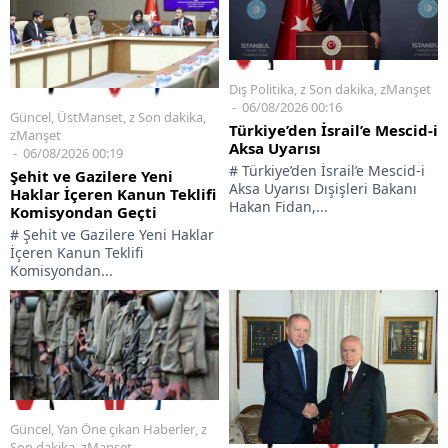
Dış Politika
,
z Son dakika
,
zManşet
06/08/2026 00:16
Güncel
,
ÜstManset
,
z Son dakika
,
Türkiye’den İsrail’e Mescid-i
zManşet
Aksa Uyarısı
06/08/2026 00:19
# Türkiye’den İsrail’e Mescid-i
Şehit ve Gazilere Yeni
Aksa Uyarısı Dışişleri Bakanı
Haklar İçeren Kanun Teklifi
Hakan Fidan,...
Komisyondan Geçti
# Şehit ve Gazilere Yeni Haklar
İçeren Kanun Teklifi
Komisyondan...
Güncel
,
Yan Öne çıkan Haberler
,
z
Son dakika
,
zManşet