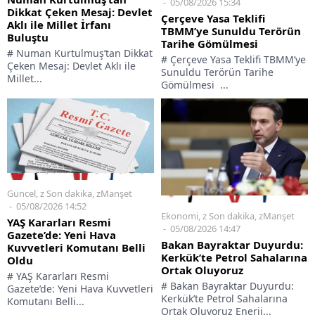
05/08/2026 15:34
Dikkat Çeken Mesaj: Devlet
Çerçeve Yasa Teklifi
Aklı ile Millet İrfanı
TBMM’ye Sunuldu Terörün
Buluştu
Tarihe Gömülmesi
# Numan Kurtulmuş’tan Dikkat
# Çerçeve Yasa Teklifi TBMM’ye
Çeken Mesaj: Devlet Aklı ile
Sunuldu Terörün Tarihe
Millet...
Gömülmesi ...
Güncel
,
z Son dakika
,
zManşet
05/08/2026 14:52
Ekonomi
,
z Son dakika
,
zManşet
YAŞ Kararları Resmi
05/08/2026 14:47
Gazete’de: Yeni Hava
Bakan Bayraktar Duyurdu:
Kuvvetleri Komutanı Belli
Kerkük’te Petrol Sahalarına
Oldu
Ortak Oluyoruz
# YAŞ Kararları Resmi
# Bakan Bayraktar Duyurdu:
Gazete’de: Yeni Hava Kuvvetleri
Kerkük’te Petrol Sahalarına
Komutanı Belli...
Ortak Oluyoruz Enerji...