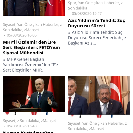
Spor
,
Yan Öne çıkan Haberler
,
z
Son dakika
05/08/2026 15:47
Aziz Yıldırım’a Tehdit: Suç
Siyaset
,
Yan Öne çıkan Haberler
,
z
Duyurusu Süreci
Son dakika
,
zManşet
# Aziz Yıldırım’a Tehdit: Suç
05/08/2026 16:05
Duyurusu Süreci Fenerbahçe
MHP’li Özdemir’den İP’e
Başkanı Aziz...
Sert Eleştirileri: FETÖ’nün
Siyasal Mühendisi
# MHP Genel Başkan
Yardımcısı Özdemir’den İP’e
Sert Eleştiriler MHP...
Siyaset
,
z Son dakika
,
zManşet
Siyaset
,
Yan Öne çıkan Haberler
,
z
05/08/2026 15:43
Son dakika
,
zManşet
Numan Kurtulmuş’tan