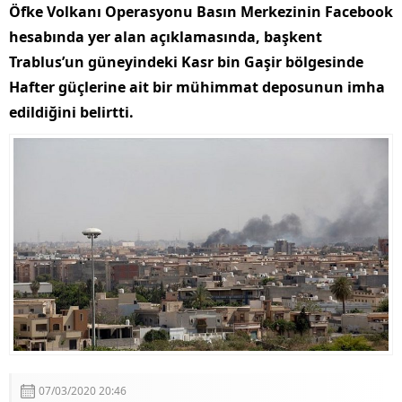
Öfke Volkanı Operasyonu Basın Merkezinin Facebook
Şehit ve Gazilere Yeni Haklar İçeren Kanun Teklifi
Komisyondan Geçti
hesabında yer alan açıklamasında, başkent
Türkiye’den İsrail’e Mescid-i Aksa Uyarısı
Trablus’un güneyindeki Kasr bin Gaşir bölgesinde
Hafter güçlerine ait bir mühimmat deposunun imha
edildiğini belirtti.
07/03/2020 20:46