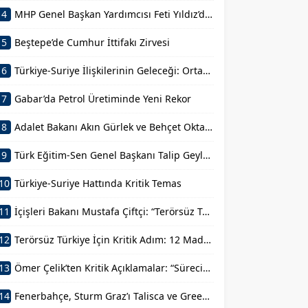
4
MHP Genel Başkan Yardımcısı Feti Yıldız’dan Açıklama
5
Beştepe’de Cumhur İttifakı Zirvesi
6
Türkiye-Suriye İlişkilerinin Geleceği: Ortak Basın Toplantısı
7
Gabar’da Petrol Üretiminde Yeni Rekor
8
Adalet Bakanı Akın Gürlek ve Behçet Oktay’ın Ailesi Görüşmesi
9
Türk Eğitim-Sen Genel Başkanı Talip Geylan’ın Açıklamaları
10
Türkiye-Suriye Hattında Kritik Temas
11
İçişleri Bakanı Mustafa Çiftçi: “Terörsüz Türkiye Devletimizin Sarsılmaz İradesidir”
12
Terörsüz Türkiye İçin Kritik Adım: 12 Maddelik Kanun Teklifi
13
Ömer Çelik’ten Kritik Açıklamalar: “Sürecin En Önemli Aşamasındayız”
14
Fenerbahçe, Sturm Graz’ı Talisca ve Greenwood’la Geçti!