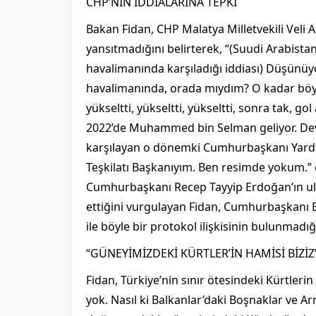
CHP’NİN İDDİALARINA TEPKİ
Bakan Fidan, CHP Malatya Milletvekili Veli A
yansıtmadığını belirterek, “(Suudi Arabist
havalimanında karşıladığı iddiası) Düşünü
havalimanında, orada mıydım? O kadar böyle
yükseltti, yükseltti, yükseltti, sonra tak, go
2022’de Muhammed bin Selman geliyor. Devle
karşılayan o dönemki Cumhurbaşkanı Yardım
Teşkilatı Başkanıyım. Ben resimde yokum.” 
Cumhurbaşkanı Recep Tayyip Erdoğan’ın ul
ettiğini vurgulayan Fidan, Cumhurbaşkanı E
ile böyle bir protokol ilişkisinin bulunmadığı
“GÜNEYİMİZDEKİ KÜRTLER’İN HAMİSİ BİZİZ
Fidan, Türkiye’nin sınır ötesindeki Kürtleri
yok. Nasıl ki Balkanlar’daki Boşnaklar ve Arn