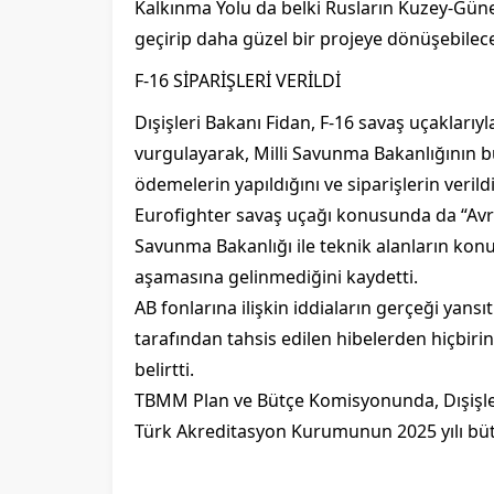
Kalkınma Yolu da belki Rusların Kuzey-Güney 
geçirip daha güzel bir projeye dönüşebilecek
F-16 SİPARİŞLERİ VERİLDİ
Dışişleri Bakanı Fidan, F-16 savaş uçaklarıyl
vurgulayarak, Milli Savunma Bakanlığının 
ödemelerin yapıldığını ve siparişlerin verildiğ
Eurofighter savaş uçağı konusunda da “Avrupa
Savunma Bakanlığı ile teknik alanların ko
aşamasına gelinmediğini kaydetti.
AB fonlarına ilişkin iddiaların gerçeği yans
tarafından tahsis edilen hibelerden hiçbirin
belirtti.
TBMM Plan ve Bütçe Komisyonunda, Dışişleri 
Türk Akreditasyon Kurumunun 2025 yılı bütç