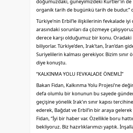
doğumuzdaki, güneyimizdeki Kürtler’in de ham
organik tarih de bugünkü tarih de budur.”
Türkiye’nin Erbil’le ilişkilerinin fevkalade i
arasındaki sorunları da çözmeye çalışıyoruz.
derece karşı olduğumuz bir konu. Oradaki ins
biliyorlar. Türkiye’den, Irak’tan, İran’dan g
Suriyelilerin kalması gerekiyor. Bizim sınır 
diye konuştu.
“KALKINMA YOLU FEVKALADE ÖNEMLİ”
Bakan Fidan, Kalkınma Yolu Projesi’ne değine
defa olumlu bir konunun bu sayede gündeme 
geçişine yönelik Irak’ın sınır kapısı tercihi
ederek, Bağdat ve Erbil’in bir araya gelere
Fidan, “İyi bir haber var. Özellikle boru hatt
bekliyoruz. Biz hazırlıklarımızı yaptık. İnşal