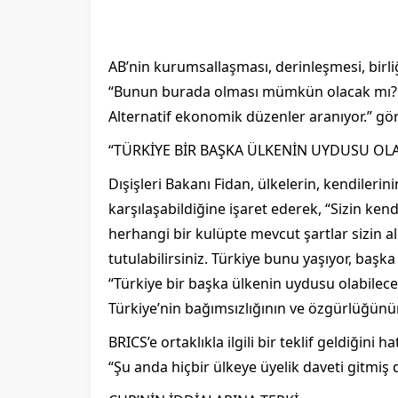
AB’nin kurumsallaşması, derinleşmesi, birliğ
“Bunun burada olması mümkün olacak mı? Zo
Alternatif ekonomik düzenler aranıyor.” gö
“TÜRKİYE BİR BAŞKA ÜLKENİN UYDUSU OLA
Dışişleri Bakanı Fidan, ülkelerin, kendileri
karşılaşabildiğine işaret ederek, “Sizin ke
herhangi bir kulüpte mevcut şartlar sizin 
tutulabilirsiniz. Türkiye bunu yaşıyor, başka
“Türkiye bir başka ülkenin uydusu olabilec
Türkiye’nin bağımsızlığının ve özgürlüğünü
BRICS’e ortaklıkla ilgili bir teklif geldiğini
“Şu anda hiçbir ülkeye üyelik daveti gitmiş de