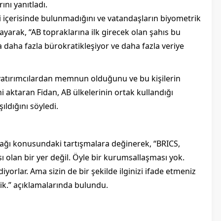
ını yanıtladı.
mi içerisinde bulunmadığını ve vatandaşların biyometrik
ulayarak, “AB topraklarına ilk girecek olan şahıs bu
a daha fazla bürokratikleşiyor ve daha fazla veriye
k yatırımcılardan memnun olduğunu ve bu kişilerin
ni aktaran Fidan, AB ülkelerinin ortak kullandığı
ıldığını söyledi.
acağı konusundaki tartışmalara değinerek, “BRICS,
olan bir yer değil. Öyle bir kurumsallaşması yok.
ediyorlar. Ama sizin de bir şekilde ilginizi ifade etmeniz
edik.” açıklamalarında bulundu.