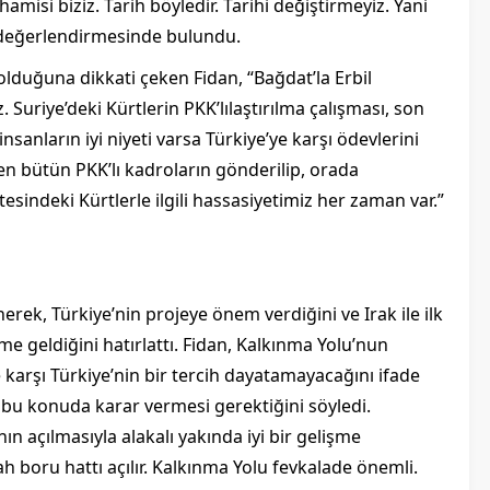
isi biziz. Tarih böyledir. Tarihi değiştirmeyiz. Yani
 değerlendirmesinde bulundu.
yi olduğuna dikkati çeken Fidan, “Bağdat’la Erbil
 Suriye’deki Kürtlerin PKK’lılaştırılma çalışması, son
anların iyi niyeti varsa Türkiye’ye karşı ödevlerini
iden bütün PKK’lı kadroların gönderilip, orada
ötesindeki Kürtlerle ilgili hassasiyetimiz her zaman var.”
rek, Türkiye’nin projeye önem verdiğini ve Irak ile ilk
geldiğini hatırlattı. Fidan, Kalkınma Yolu’nun
ne karşı Türkiye’nin bir tercih dayatamayacağını ifade
k bu konuda karar vermesi gerektiğini söyledi.
ının açılmasıyla alakalı yakında iyi bir gelişme
lah boru hattı açılır. Kalkınma Yolu fevkalade önemli.