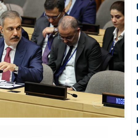
“Terörsüz Türkiye 86 Milyonun Ortak Hedefidir”