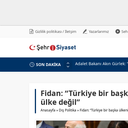
Gizlilik politikası / İletşim
Yazarlarımız
Sehr
SON DAKİKA
Devlet Bahçeli’den Erzincan
Milli Savunma Bakanlığı’nda
MHP Genel Başkan Yardımcıs
Beştepe’de Cumhur İttifakı 
Fidan: “Türkiye bir baş
MHP Genel Başkan Yardımcıs
ülke değil”
Türkiye-Suriye İlişkilerinin
Anasayfa
»
Dış Politika
»
Fidan: “Türkiye bir başka ülken
Gabar’da Petrol Üretiminde
Adalet Bakanı Akın Gürlek v