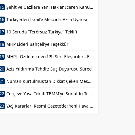
15
Şehit ve Gazilere Yeni Haklar İçeren Kanun Teklifi Komisyondan Geçti
16
Türkiye’den İsrail’e Mescid-i Aksa Uyarısı
17
10 Soruda “Terörsüz Türkiye” Teklifi
18
MHP Lideri Bahçeli’ye Teşekkür
19
MHP’li Özdemir’den İP’e Sert Eleştirileri: FETÖ’nün Siyasal Mühendisi
20
Aziz Yıldırım’a Tehdit: Suç Duyurusu Süreci
21
Numan Kurtulmuş’tan Dikkat Çeken Mesaj: Devlet Aklı ile Millet İrfanı Buluştu
22
Çerçeve Yasa Teklifi TBMM’ye Sunuldu Terörün Tarihe Gömülmesi
23
YAŞ Kararları Resmi Gazete’de: Yeni Hava Kuvvetleri Komutanı Belli Oldu