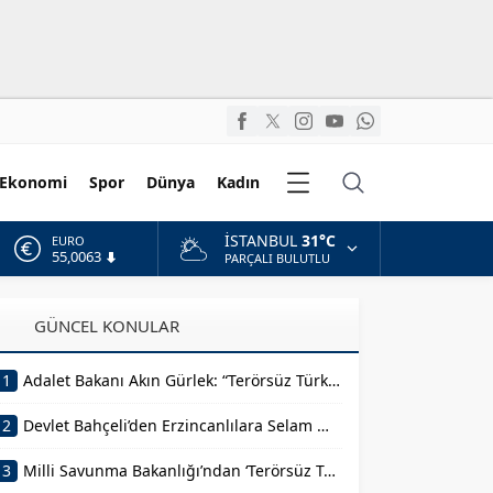
Diğer
Ekonomi
Spor
Dünya
Kadın
Kategoriler
İSTANBUL
31°C
ALTIN
6.543,59
PARÇALI BULUTLU
BİST
13.798,82
GÜNCEL KONULAR
DOLAR
47,7010
1
Adalet Bakanı Akın Gürlek: “Terörsüz Türkiye 86 Milyonun Ortak Hedefidir”
EURO
55,0063
2
Devlet Bahçeli’den Erzincanlılara Selam Mesajı
3
Milli Savunma Bakanlığı’ndan ‘Terörsüz Türkiye’ Mesajı