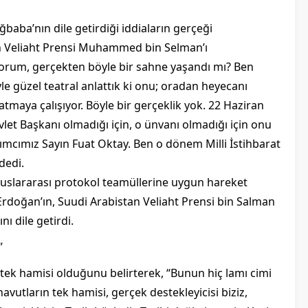
ğbaba’nın dile getirdiği iddiaların gerçeği
an Veliaht Prensi Muhammed bin Selman’ı
yorum, gerçekten böyle bir sahne yaşandı mı? Ben
 güzel teatral anlattık ki onu; oradan heyecanı
l atmaya çalışıyor. Böyle bir gerçeklik yok. 22 Haziran
t Başkanı olmadığı için, o ünvanı olmadığı için onu
cımız Sayın Fuat Oktay. Ben o dönem Milli İstihbarat
dedi.
uslararası protokol teamüllerine uygun hareket
rdoğan’ın, Suudi Arabistan Veliaht Prensi bin Salman
nı dile getirdi.
”
n tek hamisi olduğunu belirterek, “Bunun hiç lamı cimi
avutların tek hamisi, gerçek destekleyicisi biziz,