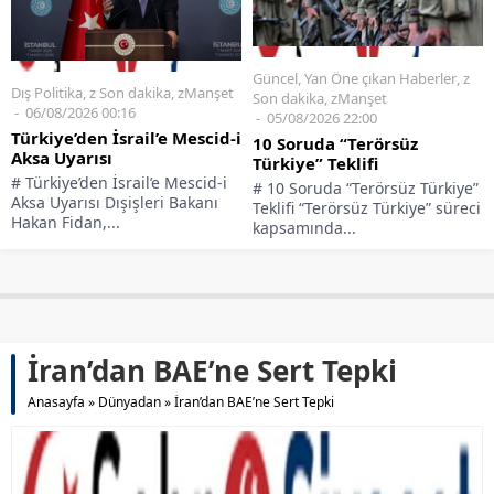
Güncel
,
Yan Öne çıkan Haberler
,
z
Dış Politika
,
z Son dakika
,
zManşet
Son dakika
,
zManşet
06/08/2026 00:16
05/08/2026 22:00
Türkiye’den İsrail’e Mescid-i
10 Soruda “Terörsüz
Aksa Uyarısı
Türkiye” Teklifi
# Türkiye’den İsrail’e Mescid-i
# 10 Soruda “Terörsüz Türkiye”
Aksa Uyarısı Dışişleri Bakanı
Teklifi “Terörsüz Türkiye” süreci
Hakan Fidan,...
kapsamında...
İran’dan BAE’ne Sert Tepki
Anasayfa
»
Dünyadan
»
İran’dan BAE’ne Sert Tepki