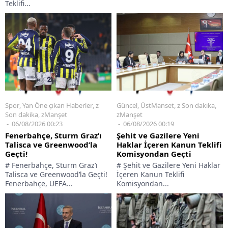
Teklifi...
Spor
,
Yan Öne çıkan Haberler
,
z
Güncel
,
ÜstManset
,
z Son dakika
,
Son dakika
,
zManşet
zManşet
06/08/2026 00:23
06/08/2026 00:19
Fenerbahçe, Sturm Graz’ı
Şehit ve Gazilere Yeni
Talisca ve Greenwood’la
Haklar İçeren Kanun Teklifi
Geçti!
Komisyondan Geçti
# Fenerbahçe, Sturm Graz’ı
# Şehit ve Gazilere Yeni Haklar
Talisca ve Greenwood’la Geçti!
İçeren Kanun Teklifi
Fenerbahçe, UEFA...
Komisyondan...