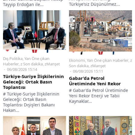
Türkiye’siz Düşünülmez...
Tayyip Erdoğan ile...
Dış Politika
,
Yan Öne çıkan
Ekonomi
,
Yan Öne çıkan Haberler
,
z
Haberler
,
z Son dakika
,
zManşet
Son dakika
,
zManşet
06/08/2026 15:14
06/08/2026 15:11
Türkiye-Suriye İlişkilerinin
Gabar’da Petrol
Geleceği: Ortak Basın
Üretiminde Yeni Rekor
Toplantısı
# Gabar’da Petrol Üretiminde
# Türkiye-Suriye İlişkilerinin
Yeni Rekor Enerji ve Tabii
Geleceği: Ortak Basın
Kaynaklar...
Toplantısı Dışişleri Bakanı
Hakan...