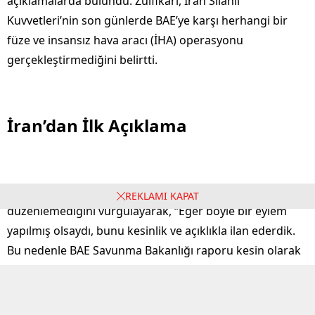
açıklamalarda bulundu. Zülfikari, İran Silahlı
Kuvvetleri’nin son günlerde BAE’ye karşı herhangi bir
füze ve insansız hava aracı (İHA) operasyonu
gerçekleştirmediğini belirtti.
İran’dan İlk Açıklama
İbrahim Zülfikari, İran’ın BAE’ye karşı herhangi bir saldırı
REKLAMI KAPAT
düzenlemediğini vurgulayarak, “Eğer böyle bir eylem
yapılmış olsaydı, bunu kesinlik ve açıklıkla ilan ederdik.
Bu nedenle BAE Savunma Bakanlığı raporu kesin olarak
yalanlanmakta ve hiçbir doğruluk payı taşımamaktadır”
dedi.