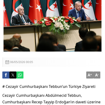
Görüşmesi
Adalet Bakanı Akın Gürlek: “Terörsüz Türkiye 86
Milyonun Ortak Hedefidir”
06/05/2026 00:05
A
+
A
-
# Cezayir Cumhurbaşkanı Tebbun’un Türkiye Ziyareti
Cezayir Cumhurbaşkanı Abdülmecid Tebbun,
Cumhurbaşkanı Recep Tayyip Erdoğan’ın daveti üzerine