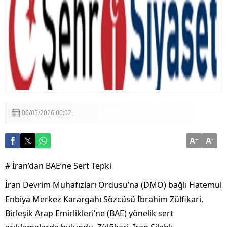
06/05/2026 00:02
A
+
A
-
# İran’dan BAE’ne Sert Tepki
İran Devrim Muhafızları Ordusu’na (DMO) bağlı Hatemul
Enbiya Merkez Karargahı Sözcüsü İbrahim Zülfikari,
Birleşik Arap Emirlikleri’ne (BAE) yönelik sert