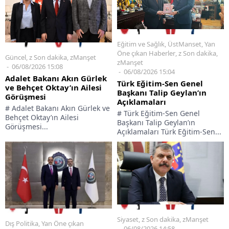
Eğitim ve Sağlık
,
ÜstManset
,
Yan
Öne çıkan Haberler
,
z Son dakika
,
Güncel
,
z Son dakika
,
zManşet
zManşet
06/08/2026 15:08
06/08/2026 15:04
Adalet Bakanı Akın Gürlek
Türk Eğitim-Sen Genel
ve Behçet Oktay’ın Ailesi
Başkanı Talip Geylan’ın
Görüşmesi
Açıklamaları
# Adalet Bakanı Akın Gürlek ve
# Türk Eğitim-Sen Genel
Behçet Oktay’ın Ailesi
Başkanı Talip Geylan’ın
Görüşmesi...
Açıklamaları Türk Eğitim-Sen...
Siyaset
,
z Son dakika
,
zManşet
Dış Politika
,
Yan Öne çıkan
06/08/2026 14:58