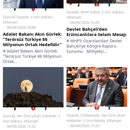
Siyaset
,
Yerel Haber
,
z Son dakika
,
Güncel
,
Siyaset
,
z Son dakika
,
zManşet
zManşet
06/08/2026 16:26
06/08/2026 18:48
Devlet Bahçeli’den
Adalet Bakanı Akın Gürlek:
Erzincanlılara Selam Mesajı
“Terörsüz Türkiye 86
# MHP’li Özarslan’dan Devlet
Milyonun Ortak Hedefidir”
Bahçeli’ye Kongre Raporu
# Adalet Bakanı Akın Gürlek:
Sunumu Milliyetçi...
“Terörsüz Türkiye 86 Milyonun
Ortak...
Siyaset
,
ÜstManset
,
Yan Öne çıkan
Güncel
,
Yan Öne çıkan Haberler
,
z
Haberler
,
z Son dakika
,
zManşet
Son dakika
,
zManşet
06/08/2026 15:25
06/08/2026 15:32