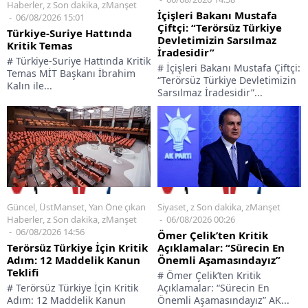
Haberler
,
z Son dakika
,
zManşet
İçişleri Bakanı Mustafa
06/08/2026 15:01
Çiftçi: “Terörsüz Türkiye
Türkiye-Suriye Hattında
Devletimizin Sarsılmaz
Kritik Temas
İradesidir”
# Türkiye-Suriye Hattında Kritik
# İçişleri Bakanı Mustafa Çiftçi:
Temas MİT Başkanı İbrahim
“Terörsüz Türkiye Devletimizin
Kalın ile...
Sarsılmaz İradesidir”...
Siyaset
,
z Son dakika
,
zManşet
Güncel
,
ÜstManset
,
Yan Öne çıkan
06/08/2026 00:26
Haberler
,
z Son dakika
,
zManşet
06/08/2026 14:56
Ömer Çelik’ten Kritik
Açıklamalar: “Sürecin En
Terörsüz Türkiye İçin Kritik
Önemli Aşamasındayız”
Adım: 12 Maddelik Kanun
Teklifi
# Ömer Çelik’ten Kritik
Açıklamalar: “Sürecin En
# Terörsüz Türkiye İçin Kritik
Önemli Aşamasındayız” AK...
Adım: 12 Maddelik Kanun